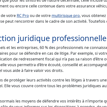
 que pour les sinistres de nature décennale, celle incluse
ment ou encore celle contenue dans votre assurance véhicul
 de votre
RC Pro
ou de votre
multirisque pro
, vous obtenez
se peut rencontrer dans le cadre de son activité. Toutefois 
ction juridique professionnelle
els et les entreprises, 60 % des professionnels ne connaisse
aires pour se défendre en cas de litige. Par exemple, si vot
ation de redressement fiscal qui n’a pas sa raison d’être o
nelle vous permettra d’être écouté, conseillé et accompagné
l vous aide à faire valoir vos droits.
de protéger leurs activités contre les litiges à travers une
el. Elle vous couvre contre tous les problèmes juridiques a
ésormais les moyens de défendre vos intérêts à n’importe 
r rôle de vous informer sur les dispositions à prendre, de v