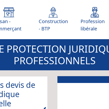
isan -
Construction
Profession
mmerçant
- BTP
libérale
E PROTECTION JURIDIQ
PROFESSIONNELS
s devis de
idique
lle