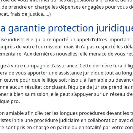
 de prendre en charge les dépenses engagées pour vous dé
t, frais de justice,….)
 garantie protection juridiqu
ise industrielle qui a remporté un appel d’offres important
rès de votre fournisseur, mais il n’a pas respecté les délai
entaire. Aux dernières nouvelles, elle menace de vous reti
itige à votre compagnie d’assurance. Cette dernière fera di
 sera de vous apporter une assistance juridique tout au long 
n œuvre pour que le litige soit résolu à l’amiable ou devant
onne aucun résultat concluant, l’équipe de juriste prend les
er à bien sa mission, elle peut s’appuyer sur un réseau d’ex
dique pro.
ution amiable afin d’éviter les longues procédures devant l
uristes initie une procédure judiciaire en collaboration ave
dure sont pris en charge en partie ou en totalité par votre c