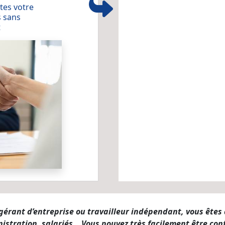
tes votre
 sans
t
e gérant d’entreprise ou travailleur indépendant, vous ête
nistration, salariés… Vous pouvez très facilement être conf