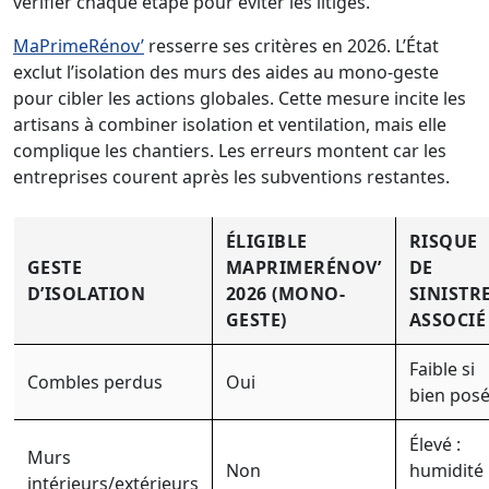
vérifier chaque étape pour éviter les litiges.
MaPrimeRénov’
resserre ses critères en 2026. L’État
exclut l’isolation des murs des aides au mono-geste
pour cibler les actions globales. Cette mesure incite les
artisans à combiner isolation et ventilation, mais elle
complique les chantiers. Les erreurs montent car les
entreprises courent après les subventions restantes.
ÉLIGIBLE
RISQUE
GESTE
MAPRIMERÉNOV’
DE
D’ISOLATION
2026 (MONO-
SINISTR
GESTE)
ASSOCIÉ
Faible si
Combles perdus
Oui
bien pos
Élevé :
Murs
Non
humidité
intérieurs/extérieurs