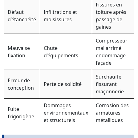
Fissures en
Défaut
Infiltrations et
toiture après
d’étanchéité
moisissures
passage de
gaines
Compresseur
Mauvaise
Chute
mal arrimé
fixation
d’équipements
endommage
façade
Surchauffe
Erreur de
Perte de solidité
fissurant
conception
maçonnerie
Dommages
Corrosion des
Fuite
environnementaux
armatures
frigorigène
et structurels
métalliques