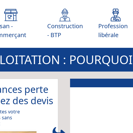
isan -
Construction
Profession
mmerçant
- BTP
libérale
PLOITATION : POURQUOI 
ances perte
nez des devis
tes votre
 sans
t