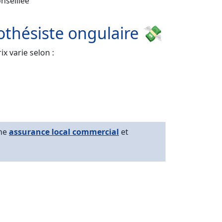
nseillée
othésiste ongulaire 💸
x varie selon :
une
assurance local commercial
et