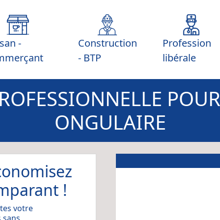
isan -
Construction
Profession
mmerçant
- BTP
libérale
ROFESSIONNELLE POUR
ONGULAIRE
économisez
mparant !
tes votre
 sans