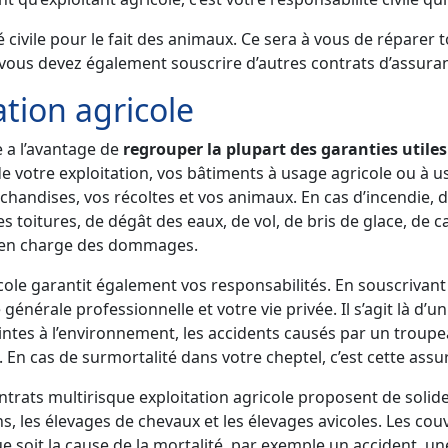
ité civile pour le fait des animaux. Ce sera à vous de répa
, vous devez également souscrire d’autres contrats d’assura
ation agricole
e a l’avantage de
regrouper la plupart des garanties utile
votre exploitation, vos bâtiments à usage agricole ou à usa
chandises, vos récoltes et vos animaux. En cas d’incendie, d
s toitures, de dégât des eaux, de vol, de bris de glace, de c
se en charge des dommages.
ricole garantit également vos responsabilités. En souscrivan
énérale professionnelle et votre vie privée. Il s’agit là d’u
ntes à l’environnement, les accidents causés par un troupe
. En cas de surmortalité dans votre cheptel, c’est cette ass
contrats multirisque exploitation agricole proposent de solide
ns, les élevages de chevaux et les élevages avicoles. Les co
que soit la cause de la mortalité, par exemple un accident, u