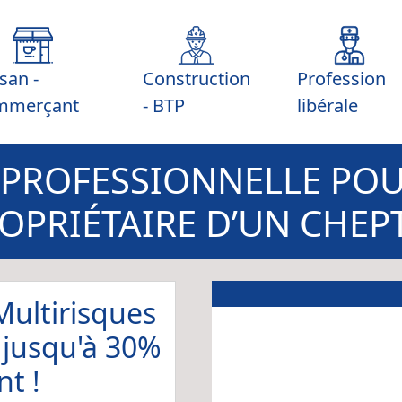
isan -
Construction
Profession
mmerçant
- BTP
libérale
PROFESSIONNELLE POU
OPRIÉTAIRE D’UN CHEP
Multirisques
 jusqu'à 30%
t !