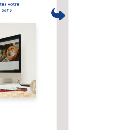
tes votre
 sans
t