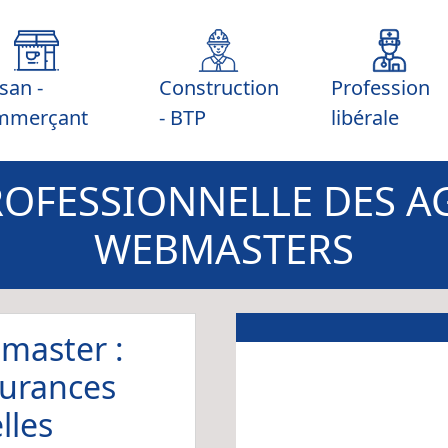
isan -
Construction
Profession
mmerçant
- BTP
libérale
OFESSIONNELLE DES A
WEBMASTERS
master :
surances
lles