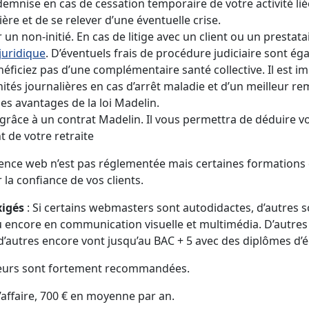
emnise en cas de cessation temporaire de votre activité liée
ère et de se relever d’une éventuelle crise.
un non-initié. En cas de litige avec un client ou un prestat
juridique
. D’éventuels frais de procédure judiciaire sont ég
éficiez pas d’une complémentaire santé collective. Il est im
ités journalières en cas d’arrêt maladie et d’un meilleur 
es avantages de la loi Madelin.
grâce à un contrat Madelin. Il vous permettra de déduire v
 de votre retraite
agence web n’est pas réglementée mais certaines formation
 la confiance de vos clients.
xigés
: Si certains webmasters sont autodidactes, d’autres 
 encore en communication visuelle et multimédia. D’autres 
d’autres encore vont jusqu’au BAC + 5 avec des diplômes d’é
ieurs sont fortement recommandées.
d’affaire, 700 € en moyenne par an.